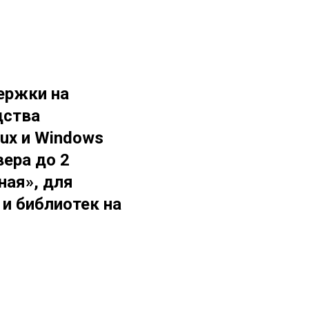
ержки на
дства
nux и Windows
вера до 2
ная», для
и библиотек на