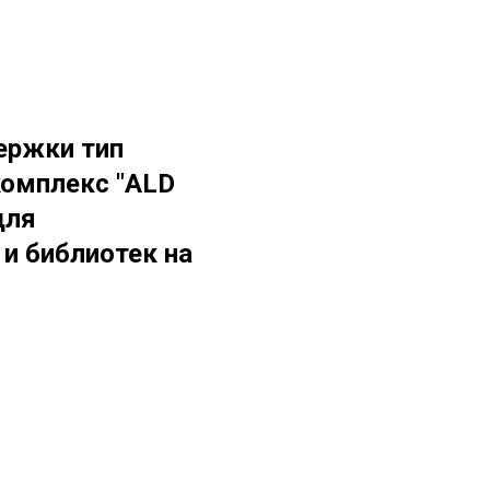
ержки тип
комплекс "ALD
для
и библиотек на