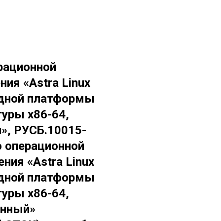
рационной
ия «Astra Linux
рядной платформы
туры х86-64,
», РУСБ.10015-
о операционной
ния «Astra Linux
рядной платформы
туры х86-64,
енный»