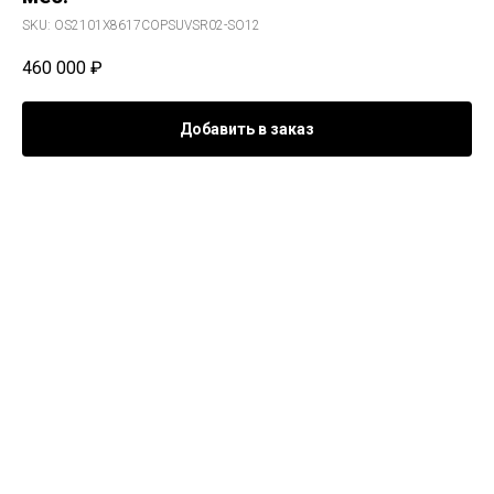
SKU:
OS2101X8617COPSUVSR02-SO12
460 000
₽
Добавить в заказ