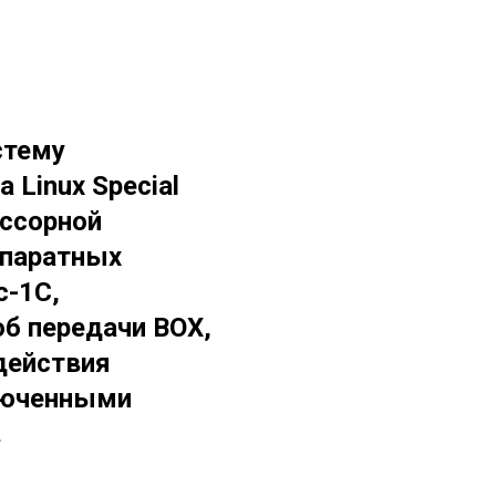
стему
 Linux Special
ессорной
ппаратных
с-1С,
об передачи BOX,
 действия
ключенными
.