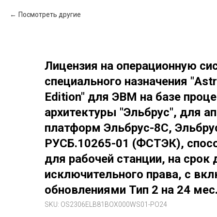
Посмотреть другие
Лицензия на операционную си
специального назначения "Astra
Edition" для ЭВМ на базе проц
архитектуры "Эльбрус", для а
платформ Эльбрус-8С, Эльбру
РУСБ.10265-01 (ФСТЭК), спос
для рабочей станции, на срок
исключительного права, с в
обновлениями Тип 2 на 24 мес
SKU:
OS2306ELB81BOX000WS01-PO24