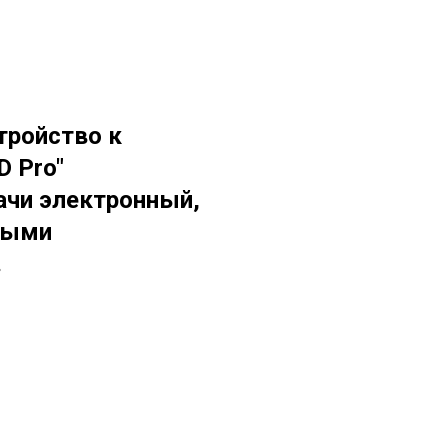
тройство к
 Pro"
ачи электронный,
нными
.